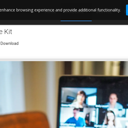
enhance browsing experience and provide additional functionality.
HOME
AKADEMIE
SERVICE
R
e Kit
m Download